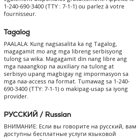
1-240-690-3400
(TTY : 7-1-1)
ou parlez à votre
fournisseur.
Tagalog
PAALALA: Kung nagsasalita ka ng Tagalog,
magagamit mo ang mga libreng serbisyong
tulong sa wika. Magagamit din nang libre ang
mga naaangkop na auxiliary na tulong at
serbisyo upang magbigay ng impormasyon sa
mga naa-access na format. Tumawag sa
1-240-
690-3400
(TTY: 7-1-1)
o makipag-usap sa iyong
provider.
РУССКИЙ / Russian
ВНИМАНИЕ: Если вы говорите на русский, вам
доступны бесплатные услуги языковой