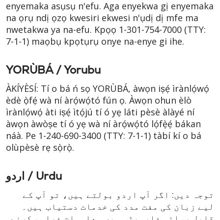
enyemaka asụsụ n'efu. Aga enyekwa gị enyemaka
na ọrụ ndị ọzọ kwesiri ekwesi n'ụdị dị mfe ma
nwetakwa ya na-efu. Kpọọ 1-301-754-7000
(TTY:
7-1-1)
maọbụ kpọtụrụ onye na-enye gi ihe.
YORÙBÁ / Yorubu
ÀKÍYÈSÍ: Tí o bá ń sọ YORÙBÁ, àwọn iṣẹ́ ìrànlọ́wọ́
èdè ọ̀fẹ́ wà ní àrọ́wọ́tó fún ọ. Àwọn ohun èlò
ìrànlọ́wọ́ àti iṣẹ́ ìtọ́jú tí ó yẹ láti pèsè àlàyé ní
àwọn àwòṣe tí ó yẹ wà ní àrọ́wọ́tó lọ́fẹ̀ẹ́ bákan
náà. Pe
1-240-690-3400
(TTY: 7-1-1)
tàbí kí o bá
olùpèsè rẹ sọ̀rọ̀.
اردو / Urdu
توجہ دیں: اگر آپ اردو بولتے ہیں، تو آپ کے
لیے زبان کی مفت مدد کی خدمات دستیاب ہیں۔
قابل رسائی فارمیٹس میں معلومات فراہم کرنے