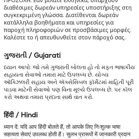
ΠΡΟΣΟΧΗ: Εάν μιλάτε ελληνικά, υπάρχουν
διαθέσιμες δωρεάν υπηρεσίες υποστήριξης στη
συγκεκριμένη γλώσσα. Διατίθενται δωρεάν
κατάλληλα βοηθήματα και υπηρεσίες για
παροχή πληροφοριών σε προσβάσιμες μορφές.
Καλέστε το ή απευθυνθείτε στον πάροχό σας.
ગુજરાતી / Gujarati
ધ્યાન આપો: જો તમે ગુજરાતી બોલતા હો તો મફત ભાષાકીય
સહાયતા સેવાઓ તમારા માટે ઉપલબ્ધ છે. યોગ્ય
ઑક્ઝિલરી સહાય અને ઍક્સેસિબલ ફૉર્મેટમાં માહિતી પૂરી
પાડવા માટેની સેવાઓ પણ વિના મૂલ્યે ઉપલબ્ધ છે. પર કૉલ
કરો અથવા તમારા પ્રદાતા સાથે વાત કરો.
हिंदी / Hindi
ध्यान दें: यदि आप हिंदी बोलते हैं, तो आपके लिए निःशुल्क भाषा
सहायता सेवाएं उपलब्ध होती हैं। सुलभ प्रारूपों में जानकारी प्रदान