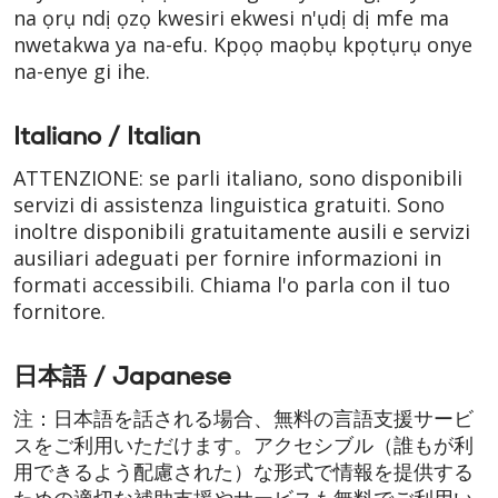
na ọrụ ndị ọzọ kwesiri ekwesi n'ụdị dị mfe ma
nwetakwa ya na-efu. Kpọọ maọbụ kpọtụrụ onye
na-enye gi ihe.
Italiano / Italian
ATTENZIONE: se parli italiano, sono disponibili
servizi di assistenza linguistica gratuiti. Sono
inoltre disponibili gratuitamente ausili e servizi
ausiliari adeguati per fornire informazioni in
formati accessibili. Chiama l'o parla con il tuo
fornitore.
日本語 / Japanese
注：日本語を話される場合、無料の言語支援サービ
スをご利用いただけます。アクセシブル（誰もが利
用できるよう配慮された）な形式で情報を提供する