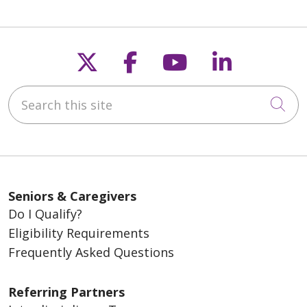
Follow us on X
Follow us on Fac
Follow us on
Follow u
Search this site
Cli
Seniors & Caregivers
Do I Qualify?
Eligibility Requirements
Frequently Asked Questions
Referring Partners