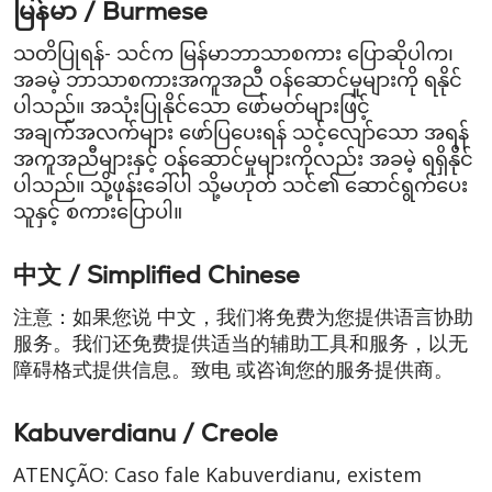
မြန်မာ / Burmese
သတိပြုရန်- သင်က မြန်မာဘာသာစကား ပြောဆိုပါက၊
အခမဲ့ ဘာသာစကားအကူအညီ ဝန်ဆောင်မှုများကို ရနိုင်
ပါသည်။ အသုံးပြုနိုင်သော ဖော်မတ်များဖြင့်
အချက်အလက်များ ဖော်ပြပေးရန် သင့်လျော်သော အရန်
အကူအညီများနှင့် ဝန်ဆောင်မှုများကိုလည်း အခမဲ့ ရရှိနိုင်
ပါသည်။ သို့ဖုန်းခေါ်ပါ သို့မဟုတ် သင်၏ ဆောင်ရွက်ပေး
သူနှင့် စကားပြောပါ။
中文 / Simplified Chinese
注意：如果您说 中文，我们将免费为您提供语言协助
服务。我们还免费提供适当的辅助工具和服务，以无
障碍格式提供信息。致电 或咨询您的服务提供商。
Kabuverdianu / Creole
ATENÇÃO: Caso fale Kabuverdianu, existem