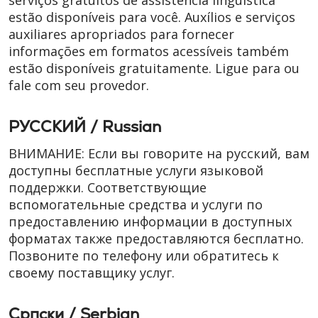
serviços gratuitos de assistência linguística
estão disponíveis para você. Auxílios e serviços
auxiliares apropriados para fornecer
informações em formatos acessíveis também
estão disponíveis gratuitamente. Ligue para ou
fale com seu provedor.
РУССКИЙ / Russian
ВНИМАНИЕ: Если вы говорите на русский, вам
доступны бесплатные услуги языковой
поддержки. Соответствующие
вспомогательные средства и услуги по
предоставлению информации в доступных
форматах также предоставляются бесплатно.
Позвоните по телефону или обратитесь к
своему поставщику услуг.
Cрпски / Serbian