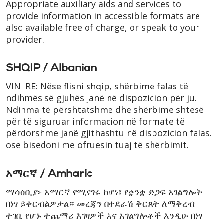
Appropriate auxiliary aids and services to
provide information in accessible formats are
also available free of charge, or speak to your
provider.
SHQIP / Albanian
VINI RE: Nëse flisni shqip, shërbime falas të
ndihmës së gjuhës janë në dispozicion për ju.
Ndihma të përshtatshme dhe shërbime shtesë
për të siguruar informacion në formate të
përdorshme janë gjithashtu në dispozicion falas.
ose bisedoni me ofruesin tuaj të shërbimit.
አማርኛ / Amharic
ማሳሰቢያ፦ አማርኛ የሚናገሩ ከሆነ፣ የቋንቋ ድጋፍ አገልግሎት
በነፃ ይቀርብልዎታል። መረጃን በተደራሽ ቅርጸት ለማቅረብ
ተገቢ የሆኑ ተጨማሪ እገዛዎች እና አገልግሎቶች እንዲሁ በነፃ