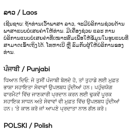
ລາວ / Laos
ເຊີນຊາບ: ຖ້າທ່ານເວົ້າພາສາ ລາວ, ຈະມີບໍລິການຊ່ວຍດ້ານ
ພາສາແບບບໍ່ເສຍຄ່າໃຫ້ທ່ານ. ມີເຄື່ອງຊ່ວຍ ແລະ ການ
ບໍລິການແບບບໍ່ເສຍຄ່າທີ່ເໝາະສົມເພື່ອໃຫ້ຂໍ້ມູນໃນຮູບແບບທີ່
ສາມາດເຂົ້າເຖິງໄດ້. ໂທຫາເບີ ຫຼື ລົມກັບຜູ້ໃຫ້ບໍລິການຂອງ
ທ່ານ.
ਪੰਜਾਬੀ / Punjabi
ਧਿਆਨ ਦਿਓ: ਜੇ ਤੁਸੀਂ ਪੰਜਾਬੀ ਬੋਲਦੇ ਹੋ, ਤਾਂ ਤੁਹਾਡੇ ਲਈ ਮੁਫ਼ਤ
ਭਾਸ਼ਾ ਸਹਾਇਤਾ ਸੇਵਾਵਾਂ ਉਪਲਬਧ ਹੁੰਦੀਆਂ ਹਨ। ਪਹੁੰਚਯੋਗ
ਫਾਰਮੈਟਾਂ ਵਿੱਚ ਜਾਣਕਾਰੀ ਪ੍ਰਦਾਨ ਕਰਨ ਲਈ ਢੁਕਵੇਂ ਪੂਰਕ
ਸਹਾਇਕ ਸਾਧਨ ਅਤੇ ਸੇਵਾਵਾਂ ਵੀ ਮੁਫ਼ਤ ਵਿੱਚ ਉਪਲਬਧ ਹੁੰਦੀਆਂ
ਹਨ। ‘ਤੇ ਕਾਲ ਕਰੋ ਜਾਂ ਆਪਣੇ ਪ੍ਰਦਾਤਾ ਨਾਲ ਗੱਲ ਕਰੋ।
POLSKI / Polish