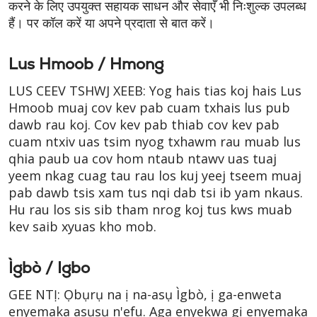
करने के लिए उपयुक्त सहायक साधन और सेवाएँ भी निःशुल्क उपलब्ध
हैं। पर कॉल करें या अपने प्रदाता से बात करें।
Lus Hmoob / Hmong
LUS CEEV TSHWJ XEEB: Yog hais tias koj hais Lus
Hmoob muaj cov kev pab cuam txhais lus pub
dawb rau koj. Cov kev pab thiab cov kev pab
cuam ntxiv uas tsim nyog txhawm rau muab lus
qhia paub ua cov hom ntaub ntawv uas tuaj
yeem nkag cuag tau rau los kuj yeej tseem muaj
pab dawb tsis xam tus nqi dab tsi ib yam nkaus.
Hu rau los sis sib tham nrog koj tus kws muab
kev saib xyuas kho mob.
Ìgbò / Igbo
GEE NTỊ: Ọbụrụ na ị na-asụ Ìgbò, ị ga-enweta
enyemaka asụsụ n'efu. Aga enyekwa gị enyemaka