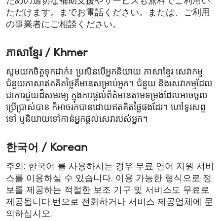
ための適切な補助支援やサービスも無料でご利用い
ただけます。までお電話ください。または、ご利用
の事業者にご相談ください。
ភាសាខ្មែរ / Khmer
សូមយកចិត្តទុកដាក់៖ ប្រសិនបើអ្នកនិយាយ ភាសាខ្មែរ សេវាកម្ម
ជំនួយភាសា​ឥតគិតថ្លៃគឺមានសម្រាប់អ្នក។ ជំនួយ និងសេវាកម្មដែល
ជាការជួយដ៏សមរម្យ ក្នុងការផ្តល់ព័ត៌មានតាមទម្រង់ដែលអាចចូល
ប្រើប្រាស់បាន ក៏អាចរកបាន​ដោយឥតគិតថ្លៃផងដែរ។ ហៅទូរសព្ទ
ទៅ ឬនិយាយទៅកាន់អ្នកផ្តល់សេវារបស់អ្នក។
한국어 / Korean
주의: 한국어 를 사용하시는 경우 무료 언어 지원 서비
스를 이용하실 수 있습니다. 이용 가능한 형식으로 정
보를 제공하는 적절한 보조 기구 및 서비스도 무료로
제공됩니다.번으로 전화하거나 서비스 제공업체에 문
의하십시오.