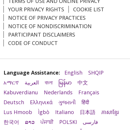
TERMS OF USE AND ONLINE PRIVACY
YOUR PRIVACY RIGHTS
COOKIE LIST
NOTICE OF PRIVACY PRACTICES
NOTICE OF NONDISCRIMINATION
PARTICIPANT DISCLAIMERS
CODE OF CONDUCT
Language Assistance:
English
SHQIP
አማርኛ
العربية
বাংলা
မြန်မာ
中文
Kabuverdianu
Nederlands
Français
Deutsch
Ελληνικά
ગુજરાતી
हिंदी
Lus Hmoob
Ìgbò
Italiano
日本語
ភាសាខ្មែរ
한국어
ລາວ
ਪੰਜਾਬੀ
POLSKI
فارسی