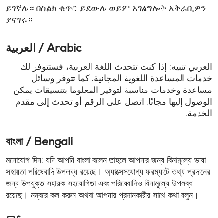
ይገኛሉ። በስልክ ቁጥር ይደውሉ ወይም አገልግሎት አቅራቢዎን
ያናግሩ።
العربية / Arabic
العربي تنبيه: إذا كنت تتحدث اللغة العربية، فستتوفر لك
خدمات المساعدة اللغوية المجانية. كما تتوفر وسائل
مساعدة وخدمات مناسبة لتوفير المعلوما بتنسيقات يمكن
الوصول إليها مجانًا. اتصل على الرقم أو تحدث إلى مقدم
الخدمة.
বাংলা / Bengali
মনোযোগ দিন: যদি আপনি বাংলা বলেন তাহলে আপনার জন্য বিনামূল্যে ভাষা
সহায়তা পরিষেবাদি উপলব্ধ রয়েছে। অ্যাক্সেসযোগ্য ফরম্যাটে তথ্য প্রদানের
জন্য উপযুক্ত সহায়ক সহযোগিতা এবং পরিষেবাদিও বিনামূল্যে উপলব্ধ
রয়েছে। নম্বরে কল করুন অথবা আপনার প্রদানকারীর সাথে কথা বলুন।