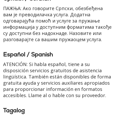
ПАЖЊА: Ако говорите Cрпски, обезбеђена
вам је преводилачка услуга. Додатна
одговарајућа помоћ и услуге за пружање
информација у доступним форматима такође
су доступни без надокнаде. Назовите или
разговарајте са вашим пружаоцем услуга.
Español / Spanish
ATENCIÓN: Si habla español, tiene a su
disposición servicios gratuitos de asistencia
lingüística. También están disponibles de forma
gratuita ayuda y servicios auxiliares apropiados
para proporcionar información en formatos
accesibles. Llame al o hable con su proveedor.
Tagalog