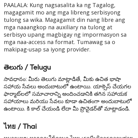
PAALALA: Kung nagsasalita ka ng Tagalog,
magagamit mo ang mga libreng serbisyong
tulong sa wika. Magagamit din nang libre ang
mga naaangkop na auxiliary na tulong at
serbisyo upang magbigay ng impormasyon sa
mga naa-access na format. Tumawag sa o
makipag-usap sa iyong provider.
తెలుగు / Telugu
సావధానం: మీరు తెలుగు మాట్లాడితే, మీకు ఉచిత భాషా
సహాయ సేవలు అందుబాటులో ఉంటాయి. యాక్సెస్ చేయగల
ఫార్మాట్‌లలో సమాచారాన్ని అందించడానికి తగిన సహాయక
సహాయాలు మరియు సేవలు కూడా ఉచితంగా అందుబాటులో
ఉంటాయి. కి కాల్ చేయండి లేదా మీ ప్రొవైడర్‌తో మాట్లాడండి.
ไทย / Thai