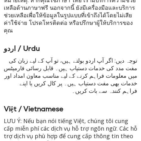
หมายเหตุ: หากคุณใช้ภาษา ไทย เรามีบริการความช่วย
เหลือด้านภาษาฟรี นอกจากนี้ ยังมีเครื่องมือและบริการ
ช่วยเหลือเพื่อให้ข้อมูลในรูปแบบที่เข้าถึงได้โดยไม่เสีย
ค่าใช้จ่าย โปรดโทรติดต่อ หรือปรึกษาผู้ให้บริการของ
คุณ
اردو / Urdu
توجہ دیں: اگر آپ اردو بولتے ہیں، تو آپ کے لیے زبان کی
مفت مدد کی خدمات دستیاب ہیں۔ قابل رسائی فارمیٹس
میں معلومات فراہم کرنے کے لیے مناسب معاون امداد اور
خدمات بھی مفت دستیاب ہیں۔ پر کال کریں یا اپنے
فراہم کنندہ سے بات کریں۔
Việt / Vietnamese
LƯU Ý: Nếu bạn nói tiếng Việt, chúng tôi cung
cấp miễn phí các dịch vụ hỗ trợ ngôn ngữ. Các hỗ
trợ dịch vụ phù hợp để cung cấp thông tin theo